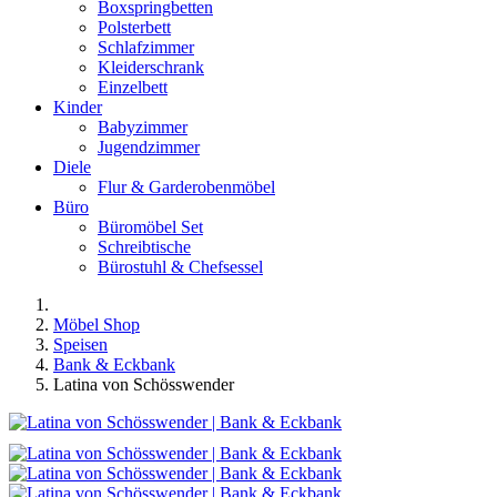
Boxspringbetten
Polsterbett
Schlafzimmer
Kleiderschrank
Einzelbett
Kinder
Babyzimmer
Jugendzimmer
Diele
Flur & Garderobenmöbel
Büro
Büromöbel Set
Schreibtische
Bürostuhl & Chefsessel
Möbel Shop
Speisen
Bank & Eckbank
Latina von Schösswender