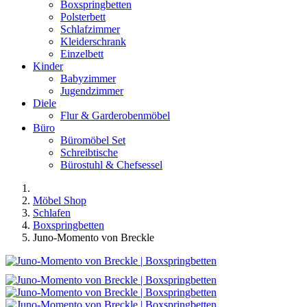
Boxspringbetten
Polsterbett
Schlafzimmer
Kleiderschrank
Einzelbett
Kinder
Babyzimmer
Jugendzimmer
Diele
Flur & Garderobenmöbel
Büro
Büromöbel Set
Schreibtische
Bürostuhl & Chefsessel
Möbel Shop
Schlafen
Boxspringbetten
Juno-Momento von Breckle