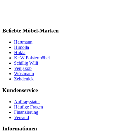
Beliebte Möbel-Marken
Hartmann
Himolla
Hukla
K+W Polstermöbel
Schillig Willi
Venjakob
Wöstmann
Zehdenick
Kundenservice
Auftragsstatus
Häufige Fragen
Finanzierung
Versand
Informationen