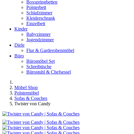
Boxspringbetten
Polsterbett
Schlafzimmer
Kleiderschrank
Einzelbett
Kinder
Babyzimmer
Jugendzimmer
Diele
Flur & Garderobenmöbel
Büro
Büromöbel Set
Schreibtische
Bürostuhl & Chefsessel
Möbel Shop
Polstermöbel
Sofas & Couches
Twister von Candy