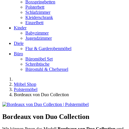
Boxspringbetten
Polsterbett
Schlafzimmer
Kleiderschrank
Einzelbett
Kinder
Babyzimmer
Jugendzimmer
Diele
Flur & Garderobenmöbel
Büro
Büromöbel Set
Schreibtische
Bürostuhl & Chefsessel
Möbel Shop
Polstermöbel
Bordeaux von Duo Collection
Bordeaux von Duo Collection
Wir können Ihnen das Modell
Bordeaux von Duo Collection
und