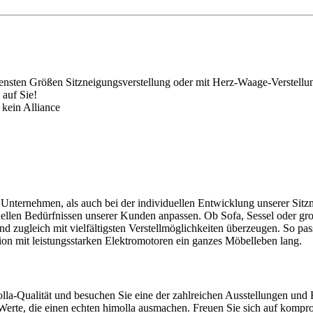
sten Größen Sitzneigungsverstellung oder mit Herz-Waage-Verstellu
 auf Sie!
 kein Alliance
nternehmen, als auch bei der individuellen Entwicklung unserer Sitzmö
uellen Bedürfnissen unserer Kunden anpassen. Ob Sofa, Sessel oder gro
und zugleich mit vielfältigsten Verstellmöglichkeiten überzeugen. So 
ion mit leistungsstarken Elektromotoren ein ganzes Möbelleben lang.
olla-Qualität und besuchen Sie eine der zahlreichen Ausstellungen und R
Werte, die einen echten himolla ausmachen. Freuen Sie sich auf komprom