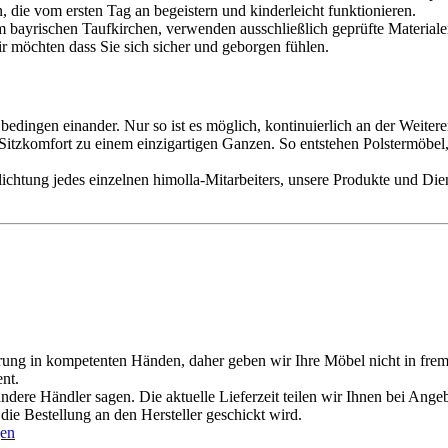
, die vom ersten Tag an begeistern und kinderleicht funktionieren.
 bayrischen Taufkirchen, verwenden ausschließlich geprüfte Materialen
r möchten dass Sie sich sicher und geborgen fühlen.
rn bedingen einander. Nur so ist es möglich, kontinuierlich an der Wei
 Sitzkomfort zu einem einzigartigen Ganzen. So entstehen Polstermöbe
flichtung jedes einzelnen himolla-Mitarbeiters, unsere Produkte und Di
erung in kompetenten Händen, daher geben wir Ihre Möbel nicht in fre
nt.
andere Händler sagen. Die aktuelle Lieferzeit teilen wir Ihnen bei Angeb
ie Bestellung an den Hersteller geschickt wird.
gen