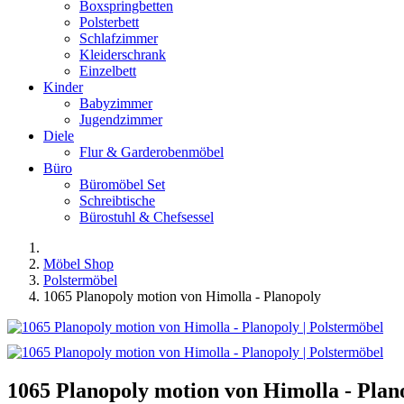
Boxspringbetten
Polsterbett
Schlafzimmer
Kleiderschrank
Einzelbett
Kinder
Babyzimmer
Jugendzimmer
Diele
Flur & Garderobenmöbel
Büro
Büromöbel Set
Schreibtische
Bürostuhl & Chefsessel
Möbel Shop
Polstermöbel
1065 Planopoly motion von Himolla - Planopoly
1065 Planopoly motion von Himolla - Plan