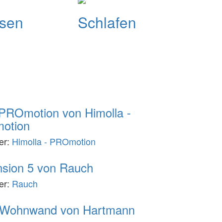
isen
Schlafen
o
PROmotion von Himolla -
otion
ler:
Himolla - PROmotion
sion 5 von Rauch
ler:
Rauch
 Wohnwand von Hartmann