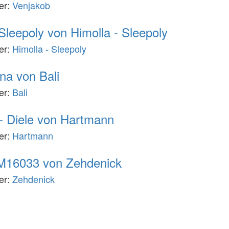
ler:
Venjakob
Sleepoly von Himolla - Sleepoly
ler:
Himolla - Sleepoly
na von Bali
ler:
Bali
- Diele von Hartmann
ler:
Hartmann
16033 von Zehdenick
ler:
Zehdenick