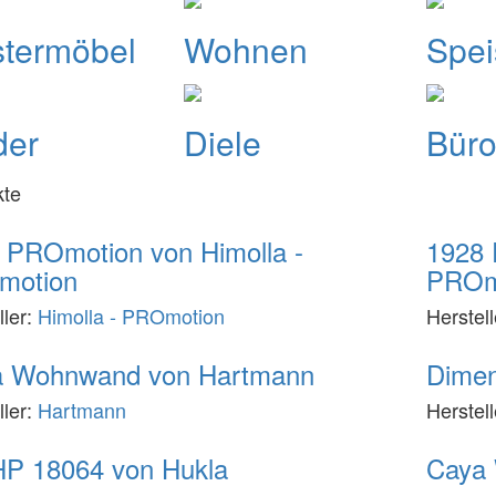
stermöbel
Wohnen
Spe
der
Diele
Bür
kte
 PROmotion von Himolla -
1928 
motion
PROm
ller:
Himolla - PROmotion
Herstel
 Wohnwand von Hartmann
Dimen
ller:
Hartmann
Herstel
P 18064 von Hukla
Caya