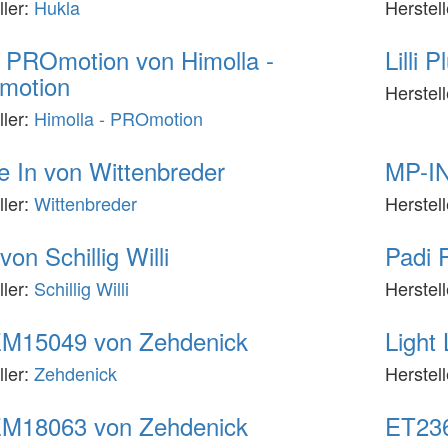
ller:
Hukla
Herstel
 PROmotion von Himolla -
Lilli
motion
Herstel
ller:
Himolla - PROmotion
 In von Wittenbreder
MP-IN
ller:
Wittenbreder
Herstel
von Schillig Willi
Padi 
ller:
Schillig Willi
Herstel
M15049 von Zehdenick
Light
ller:
Zehdenick
Herstel
M18063 von Zehdenick
ET236