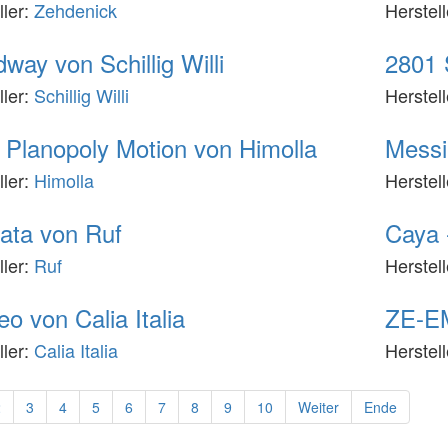
ller:
Zehdenick
Herstel
way von Schillig Willi
2801 
ller:
Schillig Willi
Herstel
 Planopoly Motion von Himolla
Messi
ller:
Himolla
Herstel
ata von Ruf
Caya 
ller:
Ruf
Herstel
o von Calia Italia
ZE-EM
ller:
Calia Italia
Herstel
2
3
4
5
6
7
8
9
10
Weiter
Ende