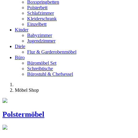
Boxspringbetten
Polsterbett
Schlafzimmer
Kleiderschrank
Einzelbett
Kinder
Babyzimmer
Jugendzimmer
Diele
Flur & Garderobenmöbel
Büro
Büromöbel Set
Schreibtische
Bürostuhl & Chefsessel
Möbel Shop
Polstermöbel