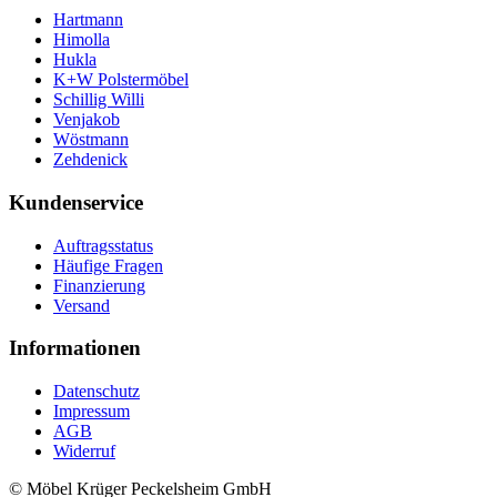
Hartmann
Himolla
Hukla
K+W Polstermöbel
Schillig Willi
Venjakob
Wöstmann
Zehdenick
Kundenservice
Auftragsstatus
Häufige Fragen
Finanzierung
Versand
Informationen
Datenschutz
Impressum
AGB
Widerruf
© Möbel Krüger Peckelsheim GmbH