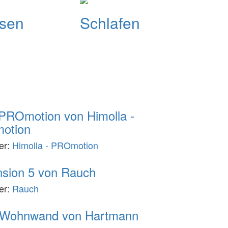
isen
Schlafen
o
PROmotion von Himolla -
otion
ler:
Himolla - PROmotion
sion 5 von Rauch
ler:
Rauch
 Wohnwand von Hartmann