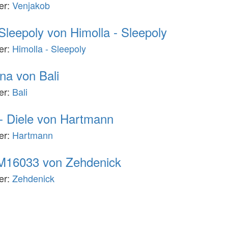
ler:
Venjakob
Sleepoly von Himolla - Sleepoly
ler:
Himolla - Sleepoly
na von Bali
ler:
Bali
- Diele von Hartmann
ler:
Hartmann
16033 von Zehdenick
ler:
Zehdenick