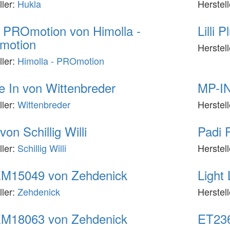
ller:
Hukla
Herstel
 PROmotion von Himolla -
Lilli
motion
Herstel
ller:
Himolla - PROmotion
 In von Wittenbreder
MP-IN
ller:
Wittenbreder
Herstel
von Schillig Willi
Padi 
ller:
Schillig Willi
Herstel
M15049 von Zehdenick
Light
ller:
Zehdenick
Herstel
M18063 von Zehdenick
ET236