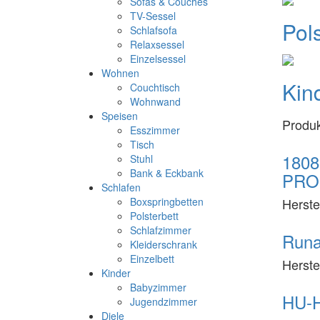
Sofas & Couches
TV-Sessel
Pol
Schlafsofa
Relaxsessel
Einzelsessel
Wohnen
Kin
Couchtisch
Wohnwand
Speisen
Produ
Esszimmer
Tisch
1808
Stuhl
Bank & Eckbank
PRO
Schlafen
Herste
Boxspringbetten
Polsterbett
Schlafzimmer
Runa
Kleiderschrank
Einzelbett
Herste
Kinder
Babyzimmer
HU-H
Jugendzimmer
Diele