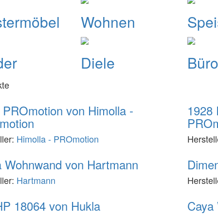
stermöbel
Wohnen
Spe
der
Diele
Bür
kte
 PROmotion von Himolla -
1928 
motion
PROm
ller:
Himolla - PROmotion
Herstel
 Wohnwand von Hartmann
Dimen
ller:
Hartmann
Herstel
P 18064 von Hukla
Caya