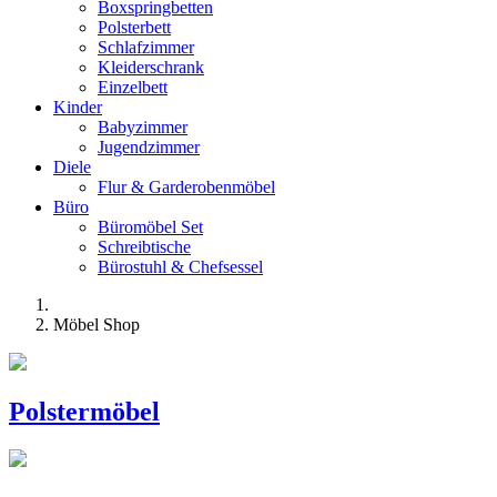
Boxspringbetten
Polsterbett
Schlafzimmer
Kleiderschrank
Einzelbett
Kinder
Babyzimmer
Jugendzimmer
Diele
Flur & Garderobenmöbel
Büro
Büromöbel Set
Schreibtische
Bürostuhl & Chefsessel
Möbel Shop
Polstermöbel